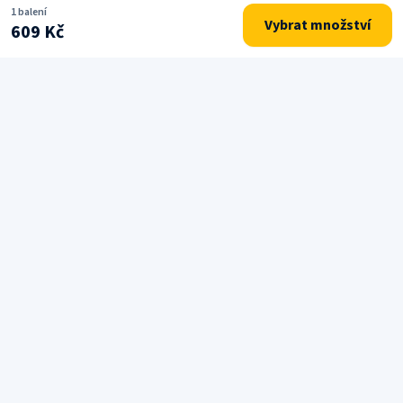
1 balení
Vybrat množství
609 Kč
Drogerie a potřeby pro každodenní péči o domácnost.
NAVIGACE
Domů
E-shop
Značky