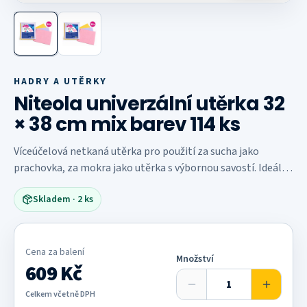
Další fotografie
HADRY A UTĚRKY
Niteola univerzální utěrka 32
× 38 cm mix barev 114 ks
Víceúčelová netkaná utěrka pro použití za sucha jako
prachovka, za mokra jako utěrka s výbornou savostí. Ideální
pomocník na úklid Vaší domácnosti. Karton obsahuje 38
Skladem
· 2 ks
balení utěrek Niteola.
Cena za
balení
Množství
609 Kč
Celkem včetně DPH