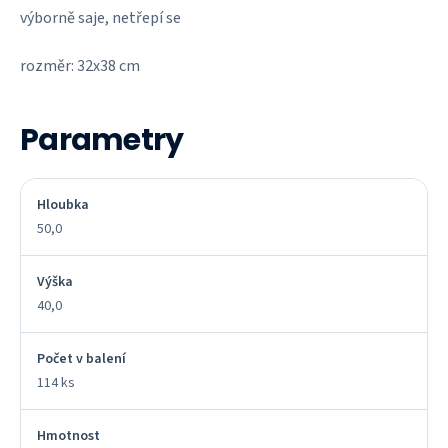
výborně saje, netřepí se
rozměr: 32x38 cm
Parametry
Hloubka
50,0
Výška
40,0
Počet v balení
114 ks
Hmotnost