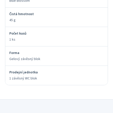
Blue Blossom
Čistá hmotnost
45 g
Počet kusů
1 ks
Forma
Gelový závěsný blok
Prodejní jednotka
1 závěsný WC blok