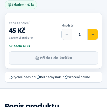
Skladem
· 40 ks
Cena za
balení
Množství
45 Kč
Celkem včetně DPH
Skladem 40 ks
Přidat do košíku
Rychlé odeslání
Bezpečný nákup
Vrácení online
Popis produktu