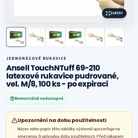
Zvětšit
Další fotografie
JEDNORÁZOVÉ RUKAVICE
Ansell TouchNTuff 69-210
latexové rukavice pudrované,
vel. M/8, 100 ks - po expiraci
Momentálně nedostupné
Upozornění na dobu použitelnosti
Název nebo popis této nabídky výslovně upozorňuje na
omezenou či uplynulou dobu použitelnosti. Před nákupem