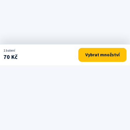
1 balení
Vybrat množství
70 Kč
Drogerie a potřeby pro každodenní péči o domácnost.