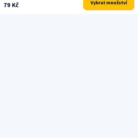
Vybrat množství
79 Kč
Drogerie a potřeby pro každodenní péči o domácnost.
NAVIGACE
Domů
E-shop
Značky
O nás