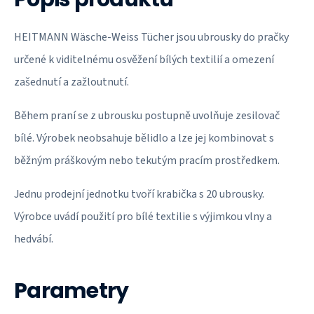
HEITMANN Wäsche-Weiss Tücher jsou ubrousky do pračky
určené k viditelnému osvěžení bílých textilií a omezení
zašednutí a zažloutnutí.
Během praní se z ubrousku postupně uvolňuje zesilovač
bílé. Výrobek neobsahuje bělidlo a lze jej kombinovat s
běžným práškovým nebo tekutým pracím prostředkem.
Jednu prodejní jednotku tvoří krabička s 20 ubrousky.
Výrobce uvádí použití pro bílé textilie s výjimkou vlny a
hedvábí.
Parametry