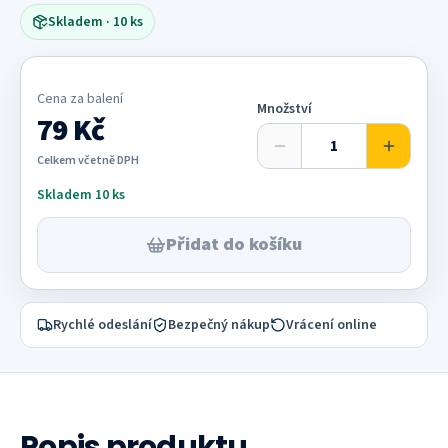
zažloutnutí; jedna spotřebitelská krabička obsahuje 20
Skladem
· 10 ks
ubrousků.
Cena za
balení
Množství
79 Kč
Celkem včetně DPH
Skladem 10 ks
Přidat do košíku
Rychlé odeslání
Bezpečný nákup
Vrácení online
Popis produktu