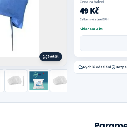
Cena za
balení
49 Kč
Celkem včetně DPH
Skladem 4 ks
Zvětšit
Rychlé odeslání
Bezpe
Parame