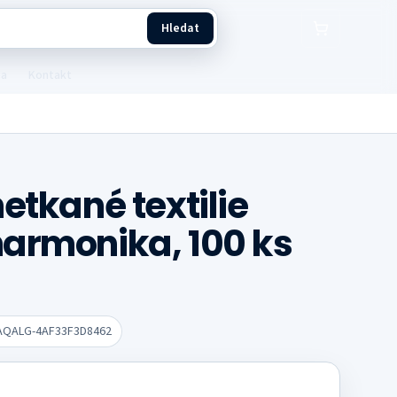
Hledat
ba
Kontakt
etkané textilie
armonika, 100 ks
AQALG-4AF33F3D8462