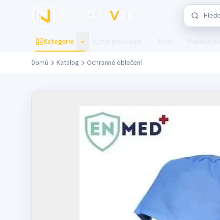
Přejít na hlavní obsah
Hledat v 
Kategorie
Čisticí prostředky
Praní
Papírový p
Domů
Katalog
Ochranné oblečení