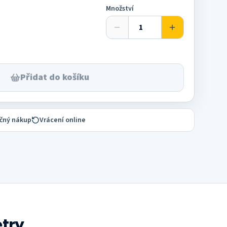
Množství
Přidat do košíku
čný nákup
Vrácení online
try