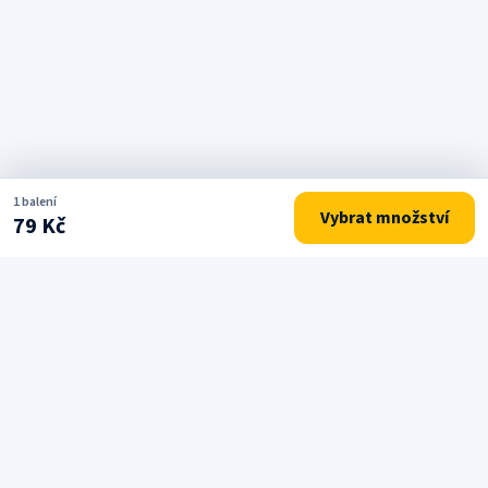
1 balení
Vybrat množství
79 Kč
Drogerie a potřeby pro každodenní péči o domácnost.