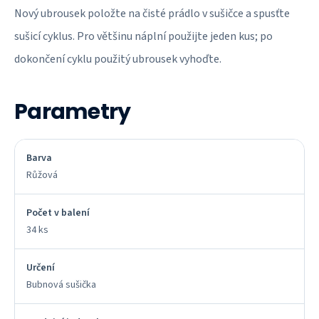
Nový ubrousek položte na čisté prádlo v sušičce a spusťte
sušicí cyklus. Pro většinu náplní použijte jeden kus; po
dokončení cyklu použitý ubrousek vyhoďte.
Parametry
Barva
Růžová
Počet v balení
34 ks
Určení
Bubnová sušička