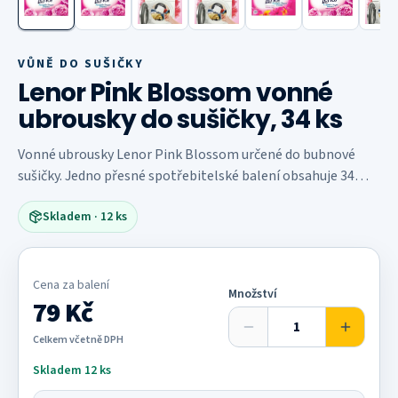
VŮNĚ DO SUŠIČKY
Lenor Pink Blossom vonné
ubrousky do sušičky, 34 ks
Vonné ubrousky Lenor Pink Blossom určené do bubnové
sušičky. Jedno přesné spotřebitelské balení obsahuje 34
ubrousků; pro většinu náplní výrobce uvádí jeden nový
Skladem
· 12 ks
ubrousek.
Cena za
balení
Množství
79 Kč
Celkem včetně DPH
Skladem 12 ks