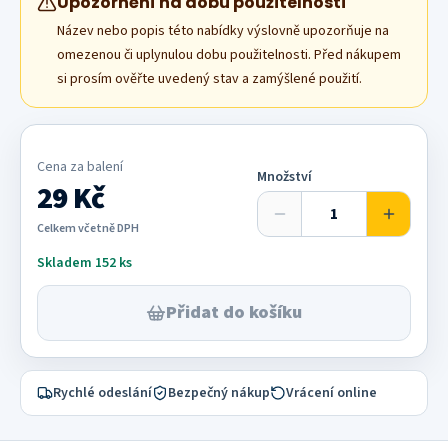
Upozornění na dobu použitelnosti
Název nebo popis této nabídky výslovně upozorňuje na
omezenou či uplynulou dobu použitelnosti. Před nákupem
si prosím ověřte uvedený stav a zamýšlené použití.
Cena za
balení
Množství
29 Kč
Celkem včetně DPH
Skladem 152 ks
Přidat do košíku
Rychlé odeslání
Bezpečný nákup
Vrácení online