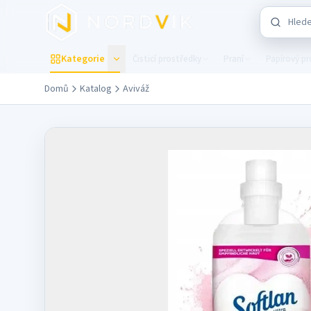
Přejít na hlavní obsah
Hledat v 
Kategorie
Čisticí prostředky
Praní
Papírový p
Domů
Katalog
Aviváž