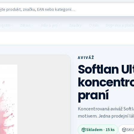
katalogu
Značky
O nás
Doprava a plat
rogram
Zdraví
Jídlo a pití
AVIVÁŽ
Softlan U
koncentro
praní
Koncentrovaná aviváž Softl
motivem. Jedna prodejní láh
Skladem
· 15 ks
SK