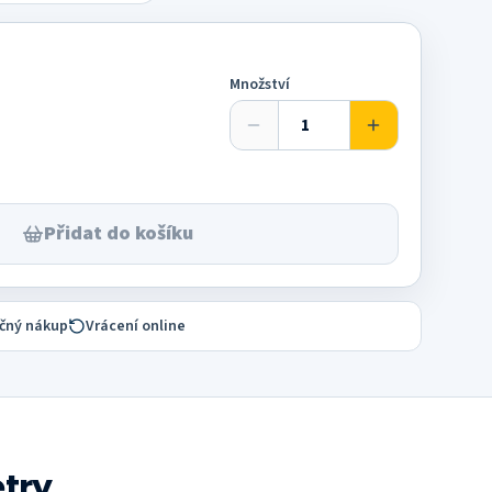
Množství
Přidat do košíku
čný nákup
Vrácení online
try