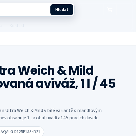
Hledat
ba
Kontakt
ltra Weich & Mild
vaná aviváž, 1 l / 45
an Ultra Weich & Mild v bílé variantě s mandlovým
ev obsahuje 1 l a obal uvádí až 45 pracích dávek.
U
AQALG-D125F1534D21