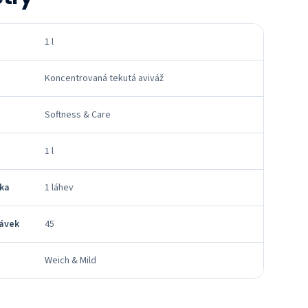
1 l
Koncentrovaná tekutá aviváž
Softness & Care
1 l
tka
1 láhev
dávek
45
Weich & Mild