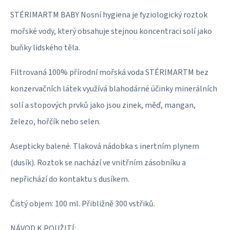
STÉRIMARTM BABY Nosní hygiena je fyziologický roztok
mořské vody, který obsahuje stejnou koncentraci solí jako
buňky lidského těla.
Filtrovaná 100% přírodní mořská voda STÉRIMARTM bez
konzervačních látek využívá blahodárné účinky minerálních
solí a stopových prvků jako jsou zinek, měď, mangan,
železo, hořčík nebo selen.
Asepticky balené. Tlaková nádobka s inertním plynem
(dusík). Roztok se nachází ve vnitřním zásobníku a
nepřichází do kontaktu s dusíkem.
Čistý objem: 100 ml. Přibližně 300 vstřiků.
NÁVOD K POUŽITÍ: