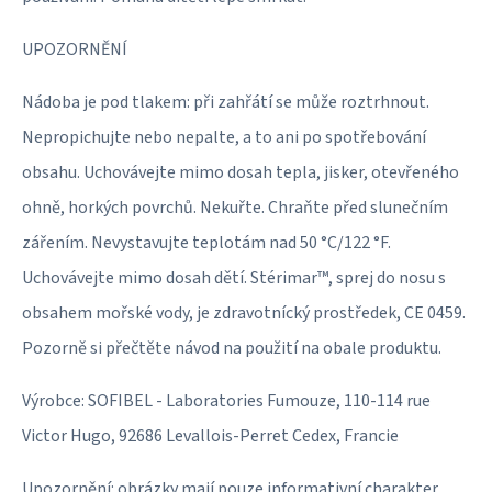
UPOZORNĚNÍ
Nádoba je pod tlakem: při zahřátí se může roztrhnout.
Nepropichujte nebo nepalte, a to ani po spotřebování
obsahu. Uchovávejte mimo dosah tepla, jisker, otevřeného
ohně, horkých povrchů. Nekuřte. Chraňte před slunečním
zářením. Nevystavujte teplotám nad 50 °C/122 °F.
Uchovávejte mimo dosah dětí. Stérimar™, sprej do nosu s
obsahem mořské vody, je zdravotnícký prostředek, CE 0459.
Pozorně si přečtěte návod na použití na obale produktu.
Výrobce: SOFIBEL - Laboratories Fumouze, 110-114 rue
Victor Hugo, 92686 Levallois-Perret Cedex, Francie
Upozornění: obrázky mají pouze informativní charakter.