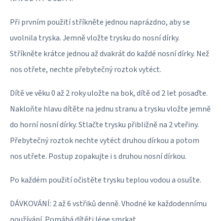
Při prvním použití stříkněte jednou naprázdno, aby se
uvolnila tryska. Jemně vložte trysku do nosní dírky.
Stříkněte krátce jednou až dvakrát do každé nosní dírky. Než
nos otřete, nechte přebytečný roztok vytéct.
Dítě ve věku 0 až 2 roky uložte na bok, dítě od 2 let posaďte.
Nakloňte hlavu dítěte na jednu stranu a trysku vložte jemně
do horní nosní dírky. Stlačte trysku přibližně na 2 vteřiny.
Přebytečný roztok nechte vytéct druhou dírkou a potom
nos utřete. Postup zopakujte i s druhou nosní dírkou.
Po každém použití očistěte trysku teplou vodou a osušte.
DÁVKOVÁNÍ: 2 až 6 vstřiků denně. Vhodné ke každodennímu
používání. Pomáhá dítěti lépe smrkat.