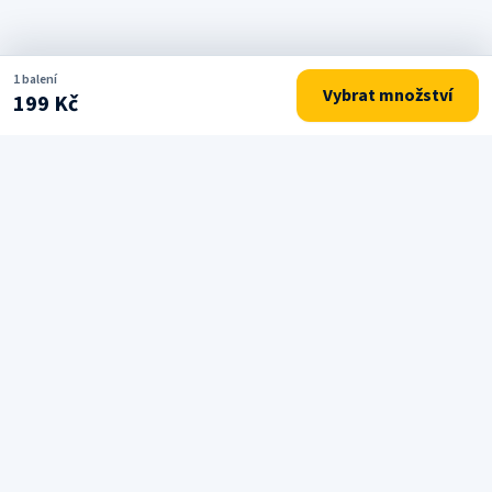
1 balení
Vybrat množství
199 Kč
Drogerie a potřeby pro každodenní péči o domácnost.
NAVIGACE
Domů