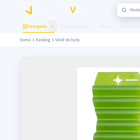
Přejít na hlavní obsah
Hledat v 
Kategorie
Čisticí prostředky
Praní
Papírový p
Domů
Katalog
Vůně do bytu