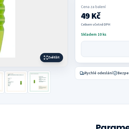
Cena za
balení
49 Kč
Celkem včetně DPH
Skladem 10 ks
Zvětšit
Rychlé odeslání
Bezpe
Parame