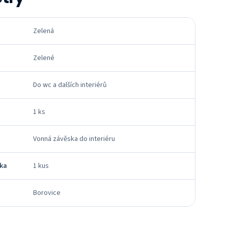
Zelená
Zelené
Do wc a dalších interiérů
1 ks
Vonná závěska do interiéru
tka
1 kus
Borovice