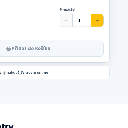
Množství
Přidat do košíku
čný nákup
Vrácení online
try