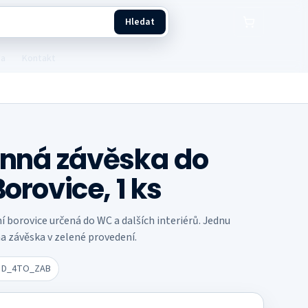
Hledat
ba
Kontakt
onná závěska do
Borovice, 1 ks
í borovice určená do WC a dalších interiérů. Jednu
na závěska v zelené provedení.
U
D_4TO_ZAB