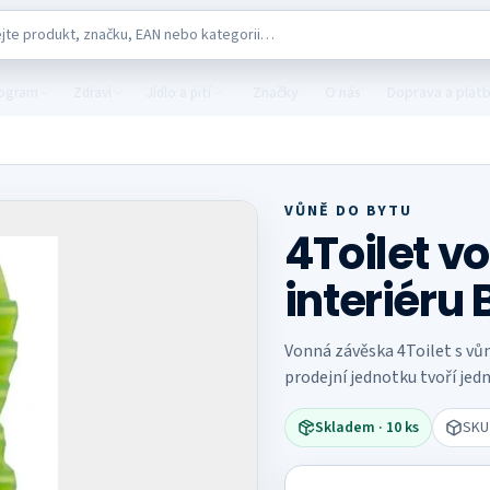
katalogu
Značky
O nás
Doprava a plat
rogram
Zdraví
Jídlo a pití
VŮNĚ DO BYTU
4Toilet v
interiéru 
Vonná závěska 4Toilet s vůn
prodejní jednotku tvoří jed
Skladem
· 10 ks
SK