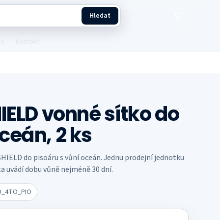
Hledat
ba
Kontakt
HIELD vonné sítko do
ceán, 2 ks
HIELD do pisoáru s vůní oceán. Jednu prodejní jednotku
arta uvádí dobu vůně nejméně 30 dní.
D_4TO_PIO