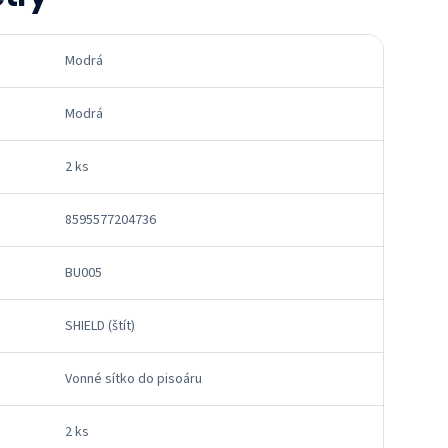
Modrá
Modrá
2 ks
8595577204736
BU005
SHIELD (štít)
Vonné sítko do pisoáru
2 ks