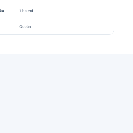
tka
1 balení
Oceán