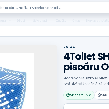
katalogu
Značky
O nás
Doprava a plat
rogram
Zdraví
Jídlo a pití
NA WC
4Toilet S
pisoáru O
Modrá vonné sítko 4Toilet S
tvoří dvě sítka; oficiální k
Skladem
· 5 ks
SKU