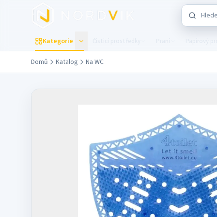
Přejít na hlavní obsah
Hledat v 
Kategorie
Čisticí prostředky
Praní
Papírový p
Domů
Katalog
Na WC