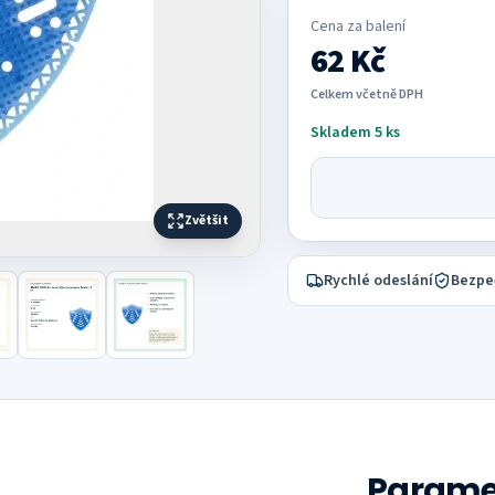
Cena za
balení
62 Kč
Celkem včetně DPH
Skladem 5 ks
Zvětšit
Rychlé odeslání
Bezpe
Parame