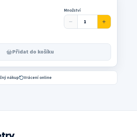
Množství
Přidat do košíku
čný nákup
Vrácení online
try