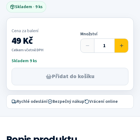
provedení.
Skladem
· 9 ks
Cena za
balení
Množství
49 Kč
Celkem včetně DPH
Skladem 9 ks
Přidat do košíku
Rychlé odeslání
Bezpečný nákup
Vrácení online
Popis produktu