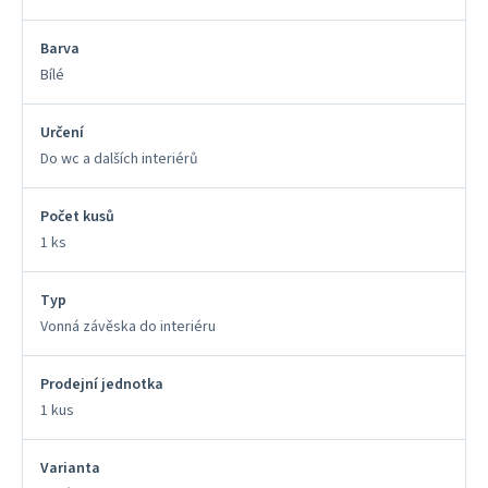
Barva
Bílé
Určení
Do wc a dalších interiérů
Počet kusů
1 ks
Typ
Vonná závěska do interiéru
Prodejní jednotka
1 kus
Varianta