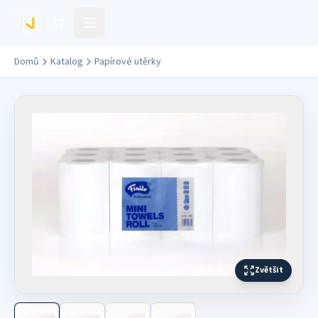
Přejít na hlavní obsah
Domů
Katalog
Papírové utěrky
Zvětšit
Další fotografie