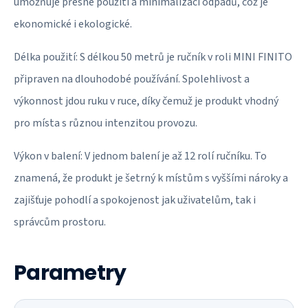
umožňuje přesné použití a minimalizaci odpadů, což je
ekonomické i ekologické.
Délka použití: S délkou 50 metrů je ručník v roli MINI FINITO
připraven na dlouhodobé používání. Spolehlivost a
výkonnost jdou ruku v ruce, díky čemuž je produkt vhodný
pro místa s různou intenzitou provozu.
Výkon v balení: V jednom balení je až 12 rolí ručníku. To
znamená, že produkt je šetrný k místům s vyššími nároky a
zajišťuje pohodlí a spokojenost jak uživatelům, tak i
správcům prostoru.
Parametry